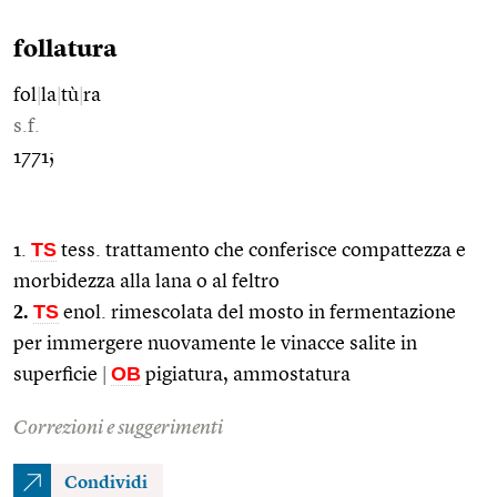
follatura
fol
|
la
|
tù
|
ra
s.f.
1771;
TS
1.
tess. trattamento che conferisce compattezza e
morbidezza alla lana o al feltro
2.
TS
enol. rimescolata del mosto in fermentazione
per immergere nuovamente le vinacce salite in
OB
superficie
|
pigiatura, ammostatura
Correzioni e suggerimenti
Condividi