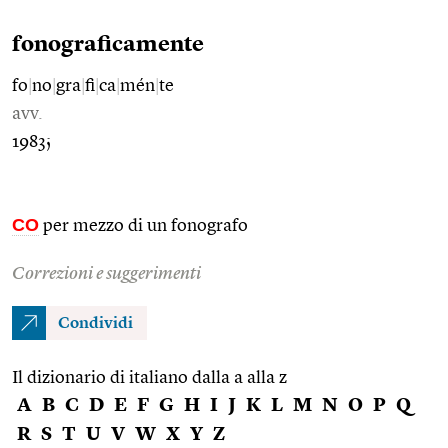
fonograficamente
fo
|
no
|
gra
|
fi
|
ca
|
mén
|
te
avv.
1983;
CO
per mezzo di un fonografo
Correzioni e suggerimenti
Condividi
Il dizionario di italiano dalla a alla z
A
B
C
D
E
F
G
H
I
J
K
L
M
N
O
P
Q
R
S
T
U
V
W
X
Y
Z