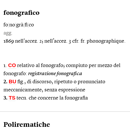
fonografico
fo
|
no
|
grà
|
fi
|
co
agg.
1869 nell'accez. 2; nell’accez. 3 cfr. fr. phonographique.
CO
1.
relativo al fonografo; compiuto per mezzo del
fonografo:
registrazione fonografica
2.
BU
fig., di discorso, ripetuto o pronunciato
meccanicamente, senza espressione
3.
TS
tecn. che concerne la fonografia
Polirematiche