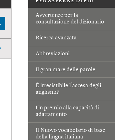
PER SAPERNE DI PIÙ
Avvertenze per la
consultazione del dizionario
A
Ricerca avanzata
Abbreviazioni
Il gran mare delle parole
È irresistibile l’ascesa degli
anglismi?
Un premio alla capacità di
adattamento
Il Nuovo vocabolario di base
della lingua italiana