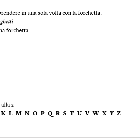
prendere in una sola volta con la forchetta:
ghetti
na forchetta
 alla z
K
L
M
N
O
P
Q
R
S
T
U
V
W
X
Y
Z