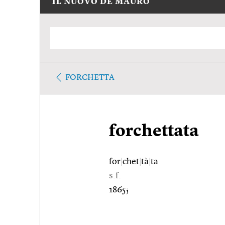
IL NUOVO DE MAURO
FORCHETTA
forchettata
for
|
chet
|
tà
|
ta
s.f.
1865;