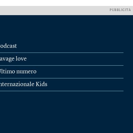
PUBBLICITÀ
odcast
avage love
ltimo numero
nternazionale Kids