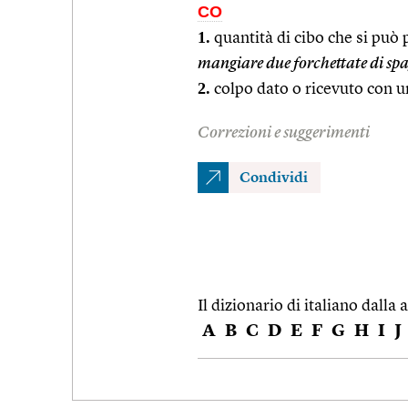
CO
1.
quantità di cibo che si può 
mangiare due forchettate di spa
2.
colpo dato o ricevuto con u
Correzioni e suggerimenti
Condividi
Il dizionario di italiano dalla a
A
B
C
D
E
F
G
H
I
J