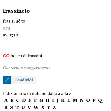
frassineto
fras
|
si
|
né
|
to
s.m.
av. 1320;
CO
bosco di frassini
Correzioni e suggerimenti
Condividi
Il dizionario di italiano dalla a alla z
A
B
C
D
E
F
G
H
I
J
K
L
M
N
O
P
Q
R
S
T
U
V
W
X
Y
Z