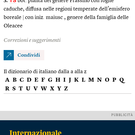
3.
TS
bot. pianta del genere Frassino con foglie
caduche, diffusa nelle regioni temperate dell’emisfero
boreale
|
con iniz. maiusc., genere della famiglia delle
Oleacee
Correzioni e suggerimenti
Condividi
Il dizionario di italiano dalla a alla z
A
B
C
D
E
F
G
H
I
J
K
L
M
N
O
P
Q
R
S
T
U
V
W
X
Y
Z
PUBBLICITÀ