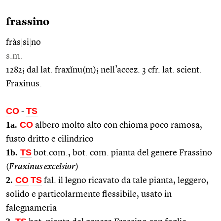
frassino
fràs
|
si
|
no
s.m.
1282; dal lat. fraxĭnu(m); nell’accez. 3 cfr. lat. scient.
Fraxinus.
CO
TS
-
1a.
CO
albero molto alto con chioma poco ramosa,
fusto dritto e cilindrico
1b.
TS
bot.com., bot. com. pianta del genere Frassino
(
Fraxinus excelsior
)
2.
CO
TS
fal. il legno ricavato da tale pianta, leggero,
solido e particolarmente flessibile, usato in
falegnameria