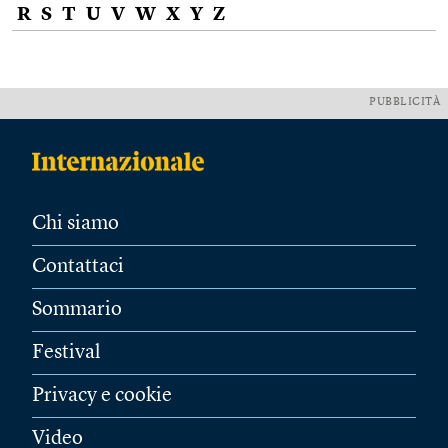
R
S
T
U
V
W
X
Y
Z
PUBBLICITÀ
Chi siamo
Contattaci
Sommario
Festival
Privacy e cookie
Video