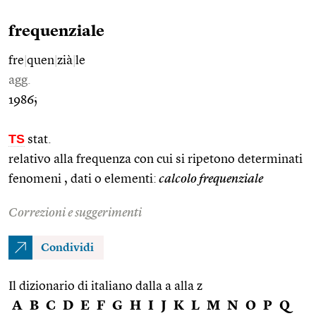
frequenziale
fre
|
quen
|
zià
|
le
agg.
1986;
TS
stat.
relativo alla frequenza con cui si ripetono determinati
fenomeni , dati o elementi:
calcolo frequenziale
Correzioni e suggerimenti
Condividi
Il dizionario di italiano dalla a alla z
A
B
C
D
E
F
G
H
I
J
K
L
M
N
O
P
Q