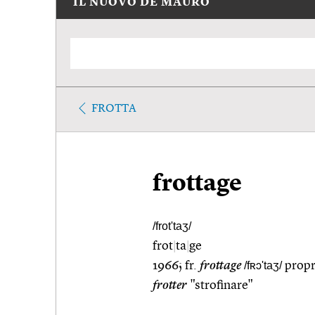
IL NUOVO DE MAURO
FROTTA
frottage
/frot'taʒ/
frot
|
ta
|
ge
1966; fr.
frottage
/fʀɔ'taʒ/
propr
frotter
"strofinare"