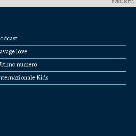
PUBBLICITÀ
odcast
avage love
ltimo numero
nternazionale Kids