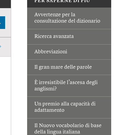
PER SAPERNE DI PIÙ
Avvertenze per la
consultazione del dizionario
A
Ricerca avanzata
Abbreviazioni
Il gran mare delle parole
È irresistibile l’ascesa degli
anglismi?
Un premio alla capacità di
adattamento
Il Nuovo vocabolario di base
della lingua italiana