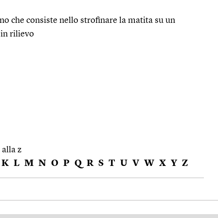
no che consiste nello strofinare la matita su un
in rilievo
 alla z
K
L
M
N
O
P
Q
R
S
T
U
V
W
X
Y
Z