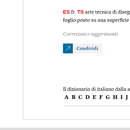
ES
TS
fr.
arte tecnica di diseg
foglio posto su una superficie 
Correzioni e suggerimenti
Condividi
Il dizionario di italiano dalla a
A
B
C
D
E
F
G
H
I
J