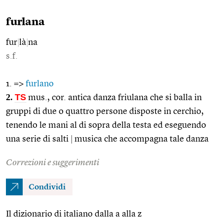
furlana
fur
|
là
|
na
s.f.
1. =>
furlano
2.
TS
mus., cor. antica danza friulana che si balla in
gruppi di due o quattro persone disposte in cerchio,
tenendo le mani al di sopra della testa ed eseguendo
una serie di salti
|
musica che accompagna tale danza
Correzioni e suggerimenti
Condividi
Il dizionario di italiano dalla a alla z