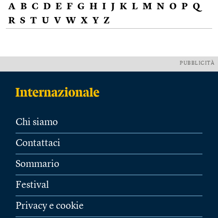
A
B
C
D
E
F
G
H
I
J
K
L
M
N
O
P
Q
R
S
T
U
V
W
X
Y
Z
PUBBLICITÀ
Chi siamo
Contattaci
Sommario
Festival
Privacy e cookie