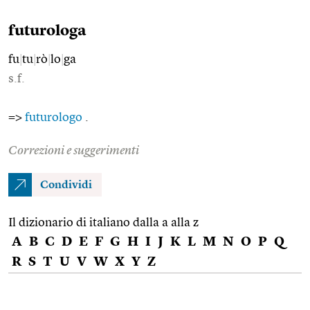
futurologa
fu
|
tu
|
rò
|
lo
|
ga
s.f.
=>
futurologo
.
Correzioni e suggerimenti
Condividi
Il dizionario di italiano dalla a alla z
A
B
C
D
E
F
G
H
I
J
K
L
M
N
O
P
Q
R
S
T
U
V
W
X
Y
Z