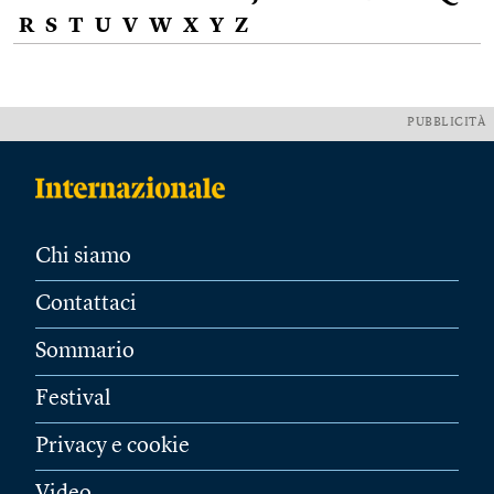
R
S
T
U
V
W
X
Y
Z
PUBBLICITÀ
Chi siamo
Contattaci
Sommario
Festival
Privacy e cookie