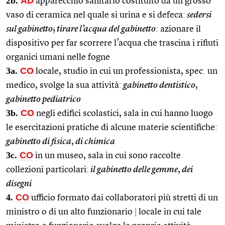
2b.
AD
apparecchio sanitario costituito da un grosso
vaso di ceramica nel quale si urina e si defeca:
sedersi
sul gabinetto
;
tirare l’acqua del gabinetto
: azionare il
dispositivo per far scorrere l’acqua che trascina i rifiuti
organici umani nelle fogne
3a.
CO
locale, studio in cui un professionista, spec. un
medico, svolge la sua attività:
gabinetto dentistico
,
gabinetto pediatrico
3b.
CO
negli edifici scolastici, sala in cui hanno luogo
le esercitazioni pratiche di alcune materie scientifiche:
gabinetto di fisica
,
di chimica
3c.
CO
in un museo, sala in cui sono raccolte
collezioni particolari:
il gabinetto delle gemme
,
dei
disegni
4.
CO
ufficio formato dai collaboratori più stretti di un
ministro o di un alto funzionario
|
locale in cui tale