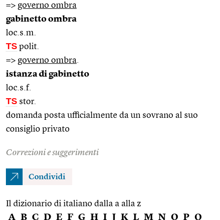
=>
governo ombra
gabinetto ombra
loc.s.m.
TS
polit.
=>
governo ombra
.
istanza di gabinetto
loc.s.f.
TS
stor.
domanda posta ufficialmente da un sovrano al suo
consiglio privato
Correzioni e suggerimenti
Condividi
Il dizionario di italiano dalla a alla z
A
B
C
D
E
F
G
H
I
J
K
L
M
N
O
P
Q