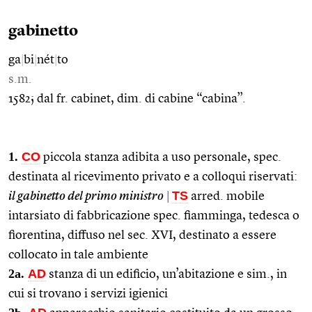
gabinetto
ga
|
bi
|
nét
|
to
s.m.
1582; dal fr. cabinet, dim. di cabine “cabina”.
1.
CO
piccola stanza adibita a uso personale, spec.
destinata al ricevimento privato e a colloqui riservati:
TS
il gabinetto del primo ministro
|
arred. mobile
intarsiato di fabbricazione spec. fiamminga, tedesca o
fiorentina, diffuso nel sec. XVI, destinato a essere
collocato in tale ambiente
2a.
AD
stanza di un edificio, un’abitazione e sim., in
cui si trovano i servizi igienici