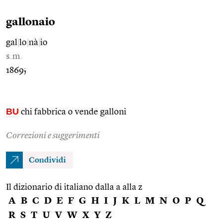
gallonaio
gal
|
lo
|
nà
|
io
s.m.
1869;
BU
chi fabbrica o vende galloni
Correzioni e suggerimenti
Condividi
Il dizionario di italiano dalla a alla z
A
B
C
D
E
F
G
H
I
J
K
L
M
N
O
P
Q
R
S
T
U
V
W
X
Y
Z