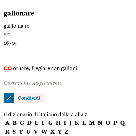
gallonare
gal
|
lo
|
nà
|
re
v.tr.
1670;
CO
ornare, fregiare con galloni
Correzioni e suggerimenti
Condividi
Il dizionario di italiano dalla a alla z
A
B
C
D
E
F
G
H
I
J
K
L
M
N
O
P
Q
R
S
T
U
V
W
X
Y
Z