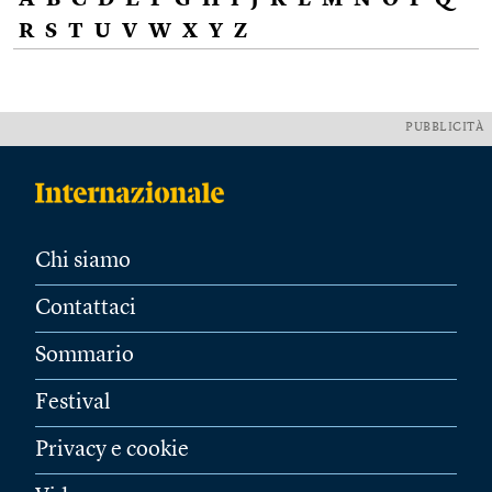
A
B
C
D
E
F
G
H
I
J
K
L
M
N
O
P
Q
R
S
T
U
V
W
X
Y
Z
PUBBLICITÀ
Chi siamo
Contattaci
Sommario
Festival
Privacy e cookie