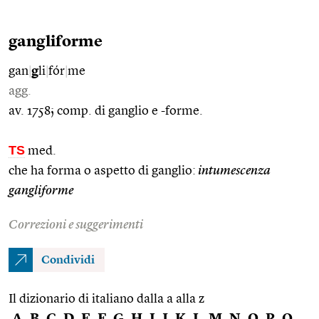
gangliforme
gan
|
g
li
|
fór
|
me
agg.
av. 1758; comp. di ganglio e -forme.
TS
med.
che ha forma o aspetto di ganglio:
intumescenza
gangliforme
Correzioni e suggerimenti
Condividi
Il dizionario di italiano dalla a alla z