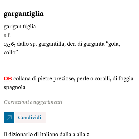
gargantiglia
gar
|
gan
|
tì
|
glia
s.f.
1556; dallo sp. gargantilla, der. di garganta “gola,
collo”.
OB
collana di pietre preziose, perle o coralli, di foggia
spagnola
Correzioni e suggerimenti
Condividi
Il dizionario di italiano dalla a alla z