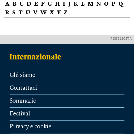
A
B
C
D
E
F
G
H
I
J
K
L
M
N
O
P
Q
R
S
T
U
V
W
X
Y
Z
PUBBLICITÀ
Chi siamo
Contattaci
Sommario
Festival
Privacy e cookie