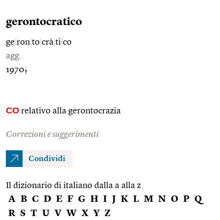
gerontocratico
ge
|
ron
|
to
|
crà
|
ti
|
co
agg.
1970;
CO
relativo alla gerontocrazia
Correzioni e suggerimenti
Condividi
Il dizionario di italiano dalla a alla z
A
B
C
D
E
F
G
H
I
J
K
L
M
N
O
P
Q
R
S
T
U
V
W
X
Y
Z