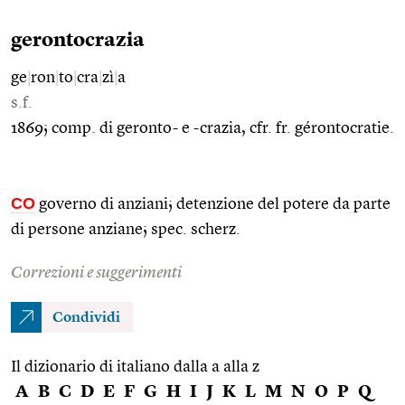
gerontocrazia
ge
|
ron
|
to
|
cra
|
zì
|
a
s.f.
1869; comp. di geronto- e -crazia, cfr. fr. gérontocratie.
CO
governo di anziani; detenzione del potere da parte
di persone anziane; spec. scherz.
Correzioni e suggerimenti
Condividi
Il dizionario di italiano dalla a alla z
A
B
C
D
E
F
G
H
I
J
K
L
M
N
O
P
Q