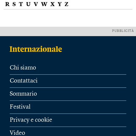
R
S
T
U
V
W
X
Y
Z
PUBBLICITÀ
Chi siamo
Contattaci
Sommario
Festival
Privacy e cookie
Video