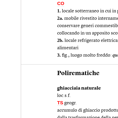
CO
1.
locale sotterraneo in cui in
2a.
mobile rivestito intername
conservare generi commestibi
collocando in un apposito sco
2b.
locale refrigerato elettric
alimentari
3.
fig., luogo molto freddo:
que
Polirematiche
ghiacciaia naturale
loc.s.f.
TS
geogr.
accumulo di ghiaccio prodotto
dalla trasformazione della ne