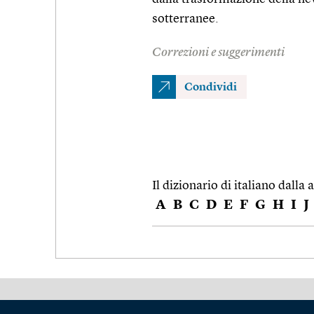
sotterranee.
Correzioni e suggerimenti
Condividi
Il dizionario di italiano dalla a
A
B
C
D
E
F
G
H
I
J