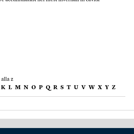
 alla z
K
L
M
N
O
P
Q
R
S
T
U
V
W
X
Y
Z