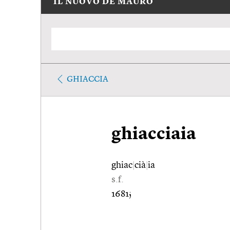
IL NUOVO DE MAURO
GHIACCIA
ghiacciaia
ghiac
|
cià
|
ia
s.f.
1681;