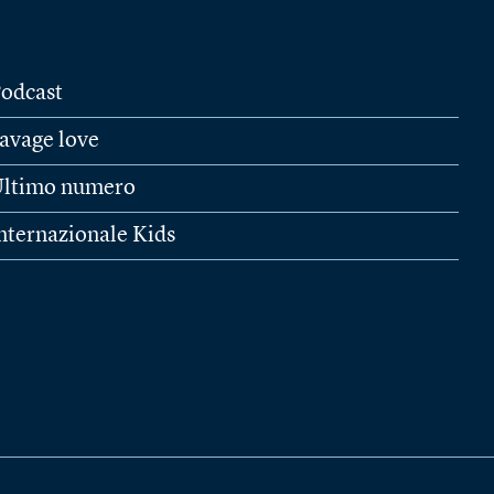
odcast
avage love
ltimo numero
nternazionale Kids