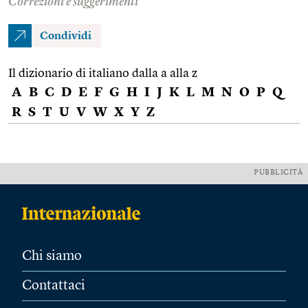
Correzioni e suggerimenti
Condividi
Il dizionario di italiano dalla a alla z
A
B
C
D
E
F
G
H
I
J
K
L
M
N
O
P
Q
R
S
T
U
V
W
X
Y
Z
PUBBLICITÀ
Chi siamo
Contattaci