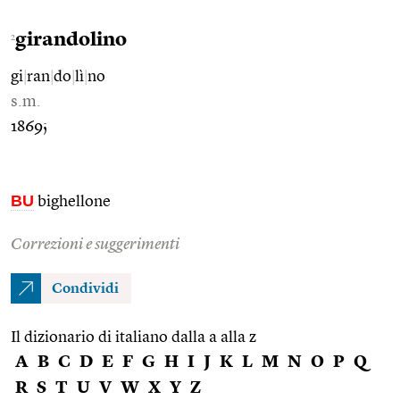
girandolino
2
gi
|
ran
|
do
|
lì
|
no
s.m.
1869;
BU
bighellone
Correzioni e suggerimenti
Condividi
Il dizionario di italiano dalla a alla z
A
B
C
D
E
F
G
H
I
J
K
L
M
N
O
P
Q
R
S
T
U
V
W
X
Y
Z