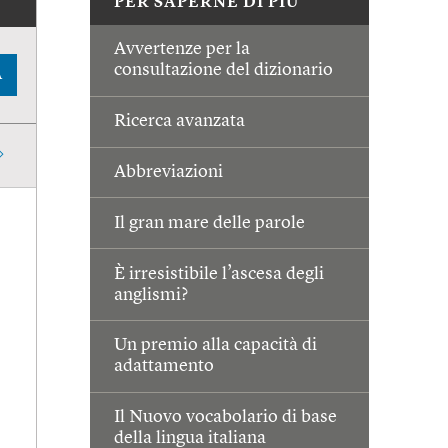
PER SAPERNE DI PIÙ
Avvertenze per la
consultazione del dizionario
A
Ricerca avanzata
Abbreviazioni
Il gran mare delle parole
È irresistibile l’ascesa degli
anglismi?
Un premio alla capacità di
adattamento
Il Nuovo vocabolario di base
della lingua italiana