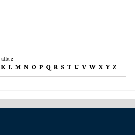
 alla z
K
L
M
N
O
P
Q
R
S
T
U
V
W
X
Y
Z