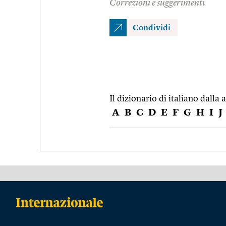
Correzioni e suggerimenti
Condividi
Il dizionario di italiano dalla a
A
B
C
D
E
F
G
H
I
J