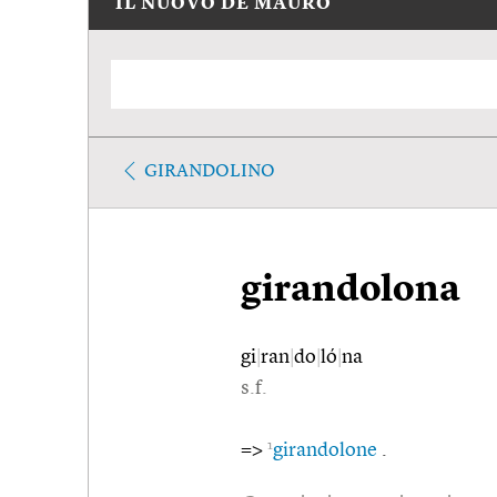
IL NUOVO DE MAURO
GIRANDOLINO
girandolona
gi
|
ran
|
do
|
ló
|
na
s.f.
1
=>
girandolone
.