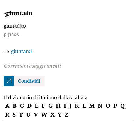
giuntato
2
giun
|
tà
|
to
p.pass.
=>
giuntarsi
.
Correzioni e suggerimenti
Condividi
Il dizionario di italiano dalla a alla z
A
B
C
D
E
F
G
H
I
J
K
L
M
N
O
P
Q
R
S
T
U
V
W
X
Y
Z