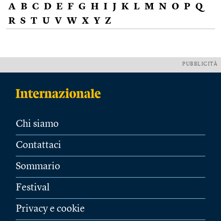
A
B
C
D
E
F
G
H
I
J
K
L
M
N
O
P
Q
R
S
T
U
V
W
X
Y
Z
PUBBLICITÀ
Chi siamo
Contattaci
Sommario
Festival
Privacy e cookie