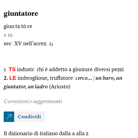
giuntatore
giun
|
ta
|
tó
|
re
s.m.
sec. XV nell'accez. 2;
TS
1.
industr. chi è addetto a giuntare diversi pezzi
2.
LE
imbroglione, truffatore:
cerco…
|
un baro, un
giuntator, un ladro
(Ariosto)
Correzioni e suggerimenti
Condividi
Il dizionario di italiano dalla a alla z