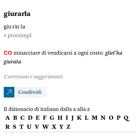
giurarla
giu
|
ràr
|
la
v.procompl.
CO
minacciare di vendicarsi a ogni costo:
gliel’ha
giurata
Correzioni e suggerimenti
Condividi
Il dizionario di italiano dalla a alla z
A
B
C
D
E
F
G
H
I
J
K
L
M
N
O
P
Q
R
S
T
U
V
W
X
Y
Z