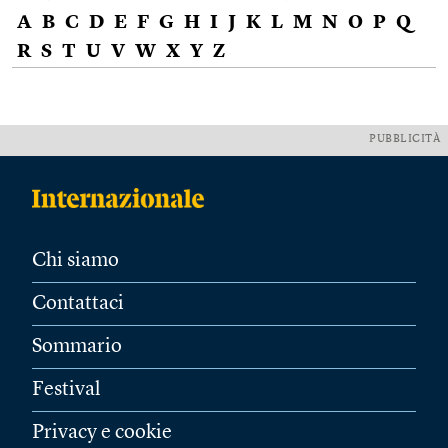
A
B
C
D
E
F
G
H
I
J
K
L
M
N
O
P
Q
R
S
T
U
V
W
X
Y
Z
PUBBLICITÀ
Chi siamo
Contattaci
Sommario
Festival
Privacy e cookie