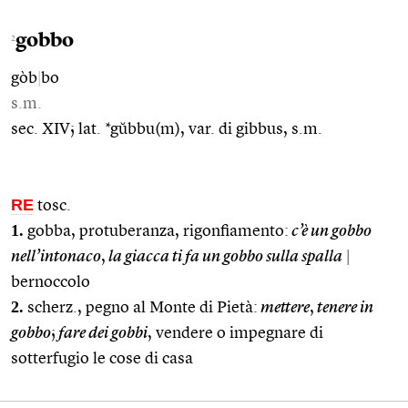
gobbo
2
gòb
|
bo
s.m.
sec. XIV; lat. *gŭbbu(m), var. di gibbus, s.m.
RE
tosc.
1.
gobba, protuberanza, rigonfiamento:
c’è un gobbo
nell’intonaco
,
la giacca ti fa un gobbo sulla spalla
|
bernoccolo
2.
scherz., pegno al Monte di Pietà:
mettere
,
tenere in
gobbo
;
fare dei gobbi
, vendere o impegnare di
sotterfugio le cose di casa