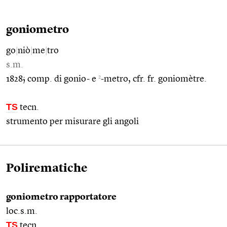
goniometro
go
|
niò
|
me
|
tro
s.m.
2
1828; comp. di gonio- e
-metro, cfr. fr. goniomètre.
TS
tecn.
strumento per misurare gli angoli
Polirematiche
goniometro rapportatore
loc.s.m.
TS
tecn.