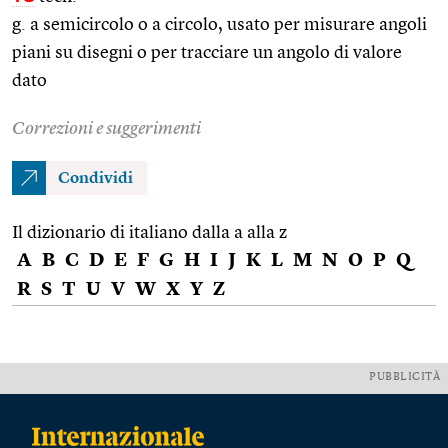
g. a semicircolo o a circolo, usato per misurare angoli
piani su disegni o per tracciare un angolo di valore
dato
Correzioni e suggerimenti
Condividi
Il dizionario di italiano dalla a alla z
A
B
C
D
E
F
G
H
I
J
K
L
M
N
O
P
Q
R
S
T
U
V
W
X
Y
Z
PUBBLICITÀ