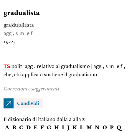
gradualista
gra
|
du
|
a
|
lì
|
sta
agg., s.m. e f.
1922;
TS
polit. agg., relativo al gradualismo
|
agg., s.m. e f.,
che, chi applica o sostiene il gradualismo
Correzioni e suggerimenti
Condividi
Il dizionario di italiano dalla a alla z
A
B
C
D
E
F
G
H
I
J
K
L
M
N
O
P
Q