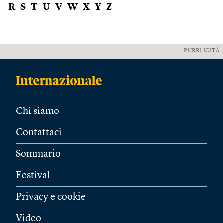
R
S
T
U
V
W
X
Y
Z
PUBBLICITÀ
Chi siamo
Contattaci
Sommario
Festival
Privacy e cookie
Video