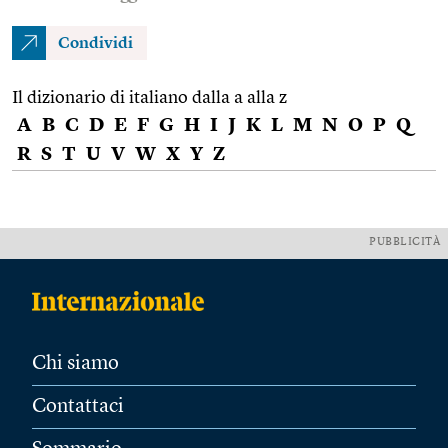
Condividi
Il dizionario di italiano dalla a alla z
A
B
C
D
E
F
G
H
I
J
K
L
M
N
O
P
Q
R
S
T
U
V
W
X
Y
Z
PUBBLICITÀ
Chi siamo
Contattaci