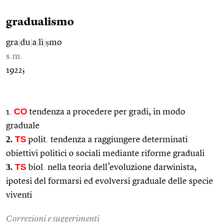
gradualismo
gra
|
du
|
a
|
lì
|
ṣmo
s.m.
1922;
CO
1.
tendenza a procedere per gradi, in modo
graduale
2.
TS
polit. tendenza a raggiungere determinati
obiettivi politici o sociali mediante riforme graduali
3.
TS
biol. nella teoria dell’evoluzione darwinista,
ipotesi del formarsi ed evolversi graduale delle specie
viventi
Correzioni e suggerimenti