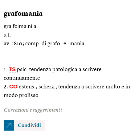
grafomania
gra
|
fo
|
ma
|
nì
|
a
s.f.
av. 1810; comp. di grafo- e -mania.
TS
1.
psic. tendenza patologica a scrivere
continuamente
2.
CO
estens., scherz., tendenza a scrivere molto e in
modo prolisso
Correzioni e suggerimenti
Condividi