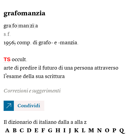
grafomanzia
gra
|
fo
|
man
|
zì
|
a
s.f.
1956; comp. di grafo- e -manzia.
TS
occult.
arte di predire il futuro di una persona attraverso
l’esame della sua scrittura
Correzioni e suggerimenti
Condividi
Il dizionario di italiano dalla a alla z
A
B
C
D
E
F
G
H
I
J
K
L
M
N
O
P
Q