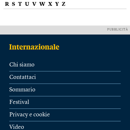
R
S
T
U
V
W
X
Y
Z
PUBBLICITÀ
Chi siamo
Contattaci
Sommario
Festival
Privacy e cookie
Video