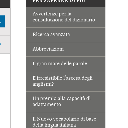
PER SAPERNE DI PIÙ
Avvertenze per la
consultazione del dizionario
A
Ricerca avanzata
Abbreviazioni
Il gran mare delle parole
È irresistibile l’ascesa degli
anglismi?
Un premio alla capacità di
adattamento
Il Nuovo vocabolario di base
della lingua italiana