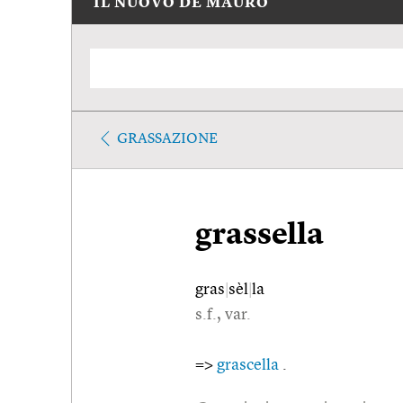
IL NUOVO DE MAURO
GRASSAZIONE
grassella
gras
|
sèl
|
la
s.f., var.
=>
grascella
.