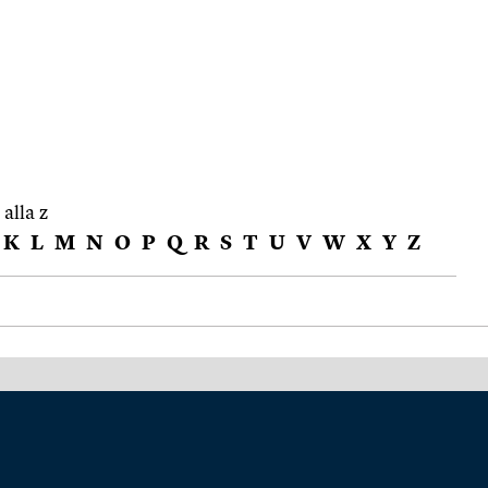
 alla z
K
L
M
N
O
P
Q
R
S
T
U
V
W
X
Y
Z