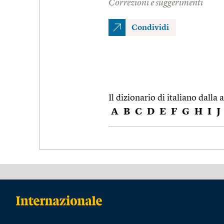
Correzioni e suggerimenti
Condividi
Il dizionario di italiano dalla a
A
B
C
D
E
F
G
H
I
J