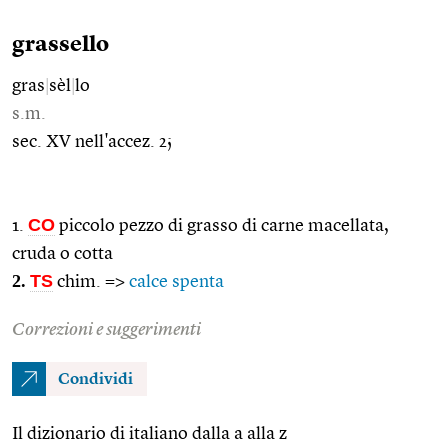
grassello
gras
|
sèl
|
lo
s.m.
sec. XV nell'accez. 2;
CO
1.
piccolo pezzo di grasso di carne macellata,
cruda o cotta
2.
TS
chim. =>
calce spenta
Correzioni e suggerimenti
Condividi
Il dizionario di italiano dalla a alla z