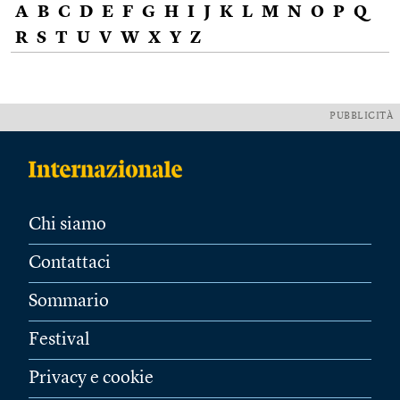
A
B
C
D
E
F
G
H
I
J
K
L
M
N
O
P
Q
R
S
T
U
V
W
X
Y
Z
PUBBLICITÀ
Chi siamo
Contattaci
Sommario
Festival
Privacy e cookie