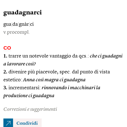
guadagnarci
gua
|
da
|
gnàr
|
ci
v.procompl.
CO
1.
trarre un notevole vantaggio da qcs.:
che ci guadagni
a lavorare così?
2.
divenire più piacevole, spec. dal punto di vista
estetico:
Anna così magra ci guadagna
3.
incrementarsi:
rinnovando i macchinari la
produzione ci guadagna
Correzioni e suggerimenti
Condividi