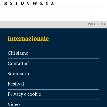
R
S
T
U
V
W
X
Y
Z
PUBBLICITÀ
Chi siamo
Contattaci
Sommario
Festival
Privacy e cookie
Video