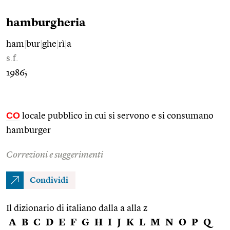
hamburgheria
ham
|
bur
|
ghe
|
rì
|
a
s.f.
1986;
CO
locale pubblico in cui si servono e si consumano
hamburger
Correzioni e suggerimenti
Condividi
Il dizionario di italiano dalla a alla z
A
B
C
D
E
F
G
H
I
J
K
L
M
N
O
P
Q