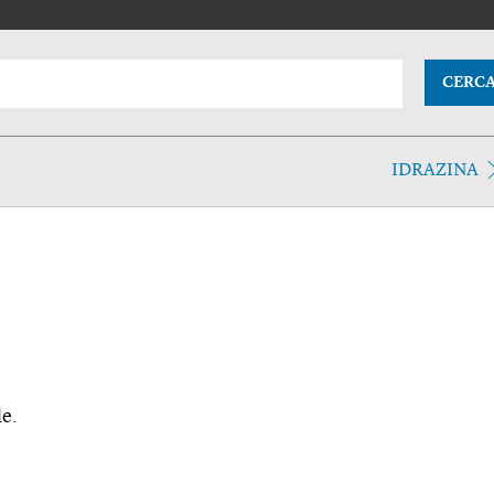
CERC
IDRAZINA
de.