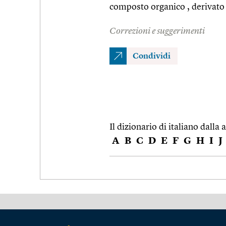
composto organico , derivato 
Correzioni e suggerimenti
Condividi
Il dizionario di italiano dalla a
A
B
C
D
E
F
G
H
I
J