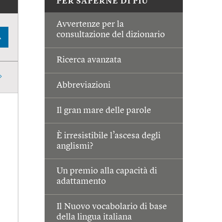
PER SAPERNE DI PIÙ
Avvertenze per la
consultazione del dizionario
A
Ricerca avanzata
Abbreviazioni
Il gran mare delle parole
È irresistibile l’ascesa degli
anglismi?
Un premio alla capacità di
adattamento
Il Nuovo vocabolario di base
della lingua italiana