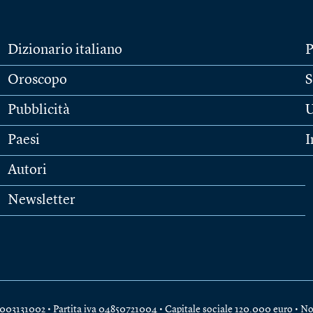
Dizionario italiano
P
Oroscopo
S
Pubblicità
U
Paesi
I
Autori
Newsletter
e 04003131002 • Partita iva 04850721004 • Capitale sociale 120.000 euro •
No