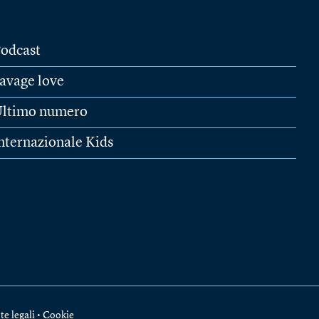
odcast
avage love
ltimo numero
nternazionale Kids
te legali
•
Cookie