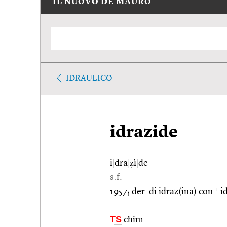
IL NUOVO DE MAURO
IDRAULICO
idrazide
i
|
dra
|
ẓì
|
de
s.f.
1
1957; der. di idraz(ina) con
-i
TS
chim.