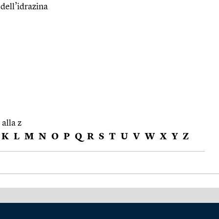
dell’idrazina
 alla z
K
L
M
N
O
P
Q
R
S
T
U
V
W
X
Y
Z