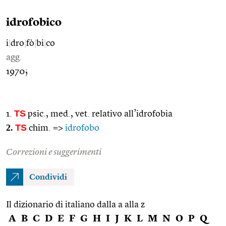
idrofobico
i
|
dro
|
fò
|
bi
|
co
agg.
1970;
TS
1.
psic., med., vet. relativo all’idrofobia
2.
TS
chim. =>
idrofobo
Correzioni e suggerimenti
Condividi
Il dizionario di italiano dalla a alla z
A
B
C
D
E
F
G
H
I
J
K
L
M
N
O
P
Q