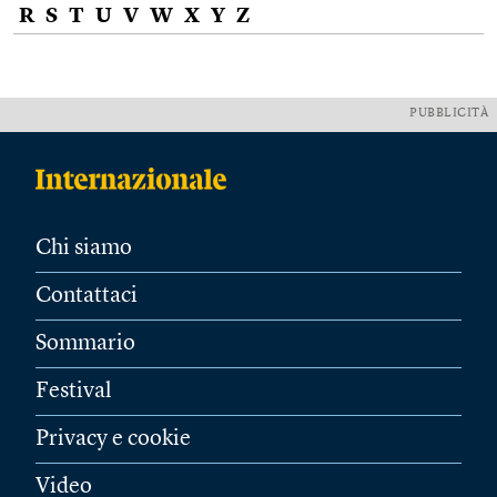
R
S
T
U
V
W
X
Y
Z
PUBBLICITÀ
Chi siamo
Contattaci
Sommario
Festival
Privacy e cookie
Video