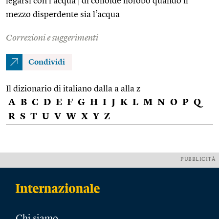
legarsi con l’acqua
|
di colloide liofobo quando il
mezzo disperdente sia l’acqua
Correzioni e suggerimenti
Condividi
Il dizionario di italiano dalla a alla z
A
B
C
D
E
F
G
H
I
J
K
L
M
N
O
P
Q
R
S
T
U
V
W
X
Y
Z
PUBBLICITÀ