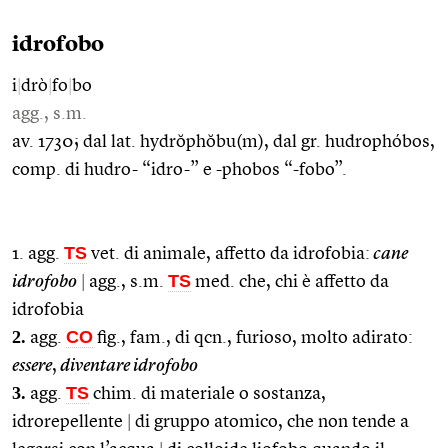
idrofobo
i
|
drò
|
fo
|
bo
agg., s.m.
av. 1730; dal lat. hydrŏphŏbu(m), dal gr. hudrophóbos,
comp. di hudro- “idro-” e -phobos “-fobo”.
TS
1. agg.
vet. di animale, affetto da idrofobia:
cane
TS
idrofobo
|
agg., s.m.
med. che, chi è affetto da
idrofobia
2.
CO
agg.
fig., fam., di qcn., furioso, molto adirato:
essere
,
diventare idrofobo
3.
TS
agg.
chim. di materiale o sostanza,
idrorepellente
|
di gruppo atomico, che non tende a