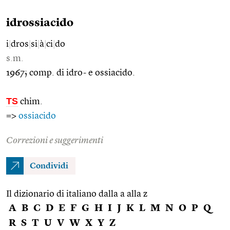
idrossiacido
i
|
dros
|
si
|
à
|
ci
|
do
s.m.
1967; comp. di idro- e ossiacido.
TS
chim.
=>
ossiacido
Correzioni e suggerimenti
Condividi
Il dizionario di italiano dalla a alla z
A
B
C
D
E
F
G
H
I
J
K
L
M
N
O
P
Q
R
S
T
U
V
W
X
Y
Z