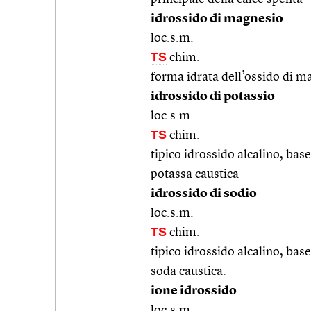
idrossido di magnesio
loc.s.m.
TS
chim.
forma idrata dell’ossido di m
idrossido di potassio
loc.s.m.
TS
chim.
tipico idrossido alcalino, ba
potassa caustica
idrossido di sodio
loc.s.m.
TS
chim.
tipico idrossido alcalino, ba
soda caustica.
ione idrossido
loc.s.m.