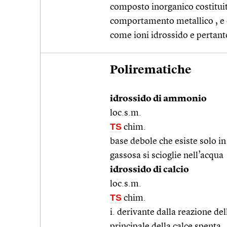
composto inorganico costitui
comportamento metallico , e da
come ioni idrossido e pertan
Polirematiche
idrossido di ammonio
loc.s.m.
TS
chim.
base debole che esiste solo 
gassosa si scioglie nell’acqua
idrossido di calcio
loc.s.m.
TS
chim.
i. derivante dalla reazione del
principale della calce spenta