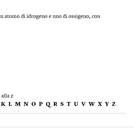
un atomo di idrogeno e uno di ossigeno, con
 alla z
K
L
M
N
O
P
Q
R
S
T
U
V
W
X
Y
Z