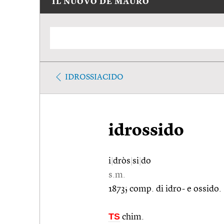
IL NUOVO DE MAURO
IDROSSIACIDO
idrossido
i
|
dròs
|
si
|
do
s.m.
1873; comp. di idro- e ossido.
TS
chim.