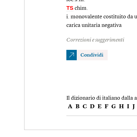
TS
chim.
i. monovalente costituito da 
carica unitaria negativa
Correzioni e suggerimenti
Condividi
Il dizionario di italiano dalla a
A
B
C
D
E
F
G
H
I
J