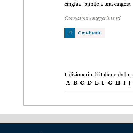
cinghia , simile a una cinghia
Correzioni e suggerimenti
Condividi
Il dizionario di italiano dalla a
A
B
C
D
E
F
G
H
I
J