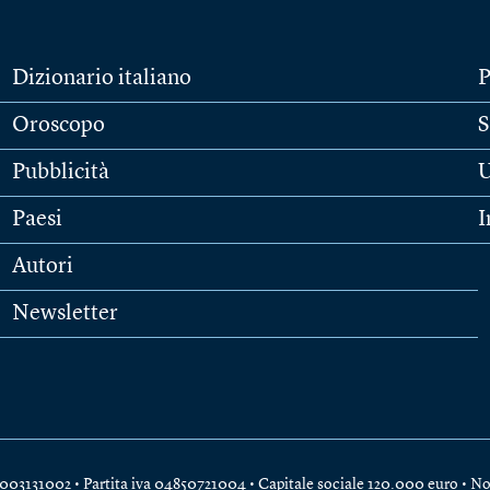
Dizionario italiano
P
Oroscopo
S
Pubblicità
U
Paesi
I
Autori
Newsletter
e 04003131002 • Partita iva 04850721004 • Capitale sociale 120.000 euro •
No