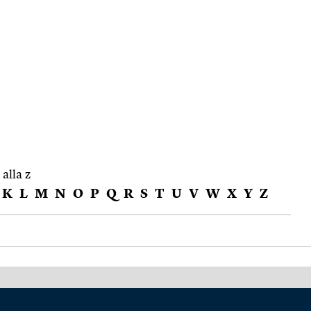
 alla z
K
L
M
N
O
P
Q
R
S
T
U
V
W
X
Y
Z