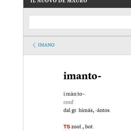
IL NUOVO DE MAURO
IMANO
imanto-
i
|
màn
|
to–
conf.
dal gr. himás, -ántos.
TS
zool., bot.