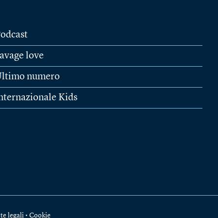
odcast
avage love
ltimo numero
nternazionale Kids
te legali
•
Cookie