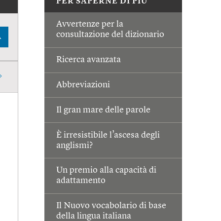
PER SAPERNE DI PIÙ
Avvertenze per la
consultazione del dizionario
A
Ricerca avanzata
Abbreviazioni
Il gran mare delle parole
È irresistibile l’ascesa degli
anglismi?
Un premio alla capacità di
adattamento
Il Nuovo vocabolario di base
della lingua italiana