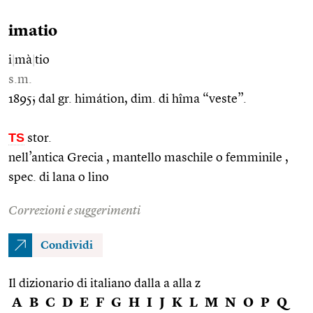
imatio
i
|
mà
|
tio
s.m.
1895; dal gr. himátion, dim. di hîma “veste”.
TS
stor.
nell’antica Grecia , mantello maschile o femminile ,
spec. di lana o lino
Correzioni e suggerimenti
Condividi
Il dizionario di italiano dalla a alla z
A
B
C
D
E
F
G
H
I
J
K
L
M
N
O
P
Q