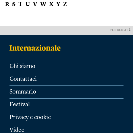
R
S
T
U
V
W
X
Y
Z
PUBBLICITÀ
Chi siamo
Contattaci
Sommario
Festival
Privacy e cookie
Video