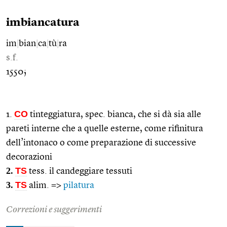
imbiancatura
im
|
bian
|
ca
|
tù
|
ra
s.f.
1550;
CO
1.
tinteggiatura, spec. bianca, che si dà sia alle
pareti interne che a quelle esterne, come rifinitura
dell’intonaco o come preparazione di successive
decorazioni
2.
TS
tess. il candeggiare tessuti
3.
TS
alim. =>
pilatura
Correzioni e suggerimenti