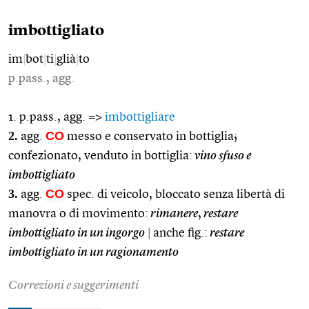
imbottigliato
im
|
bot
|
ti
|
glià
|
to
p.pass., agg.
1. p.pass., agg. =>
imbottigliare
2.
CO
agg.
messo e conservato in bottiglia;
confezionato, venduto in bottiglia:
vino sfuso e
imbottigliato
3.
CO
agg.
spec. di veicolo, bloccato senza libertà di
manovra o di movimento:
rimanere
,
restare
imbottigliato in un ingorgo
|
anche fig.:
restare
imbottigliato in un ragionamento
Correzioni e suggerimenti