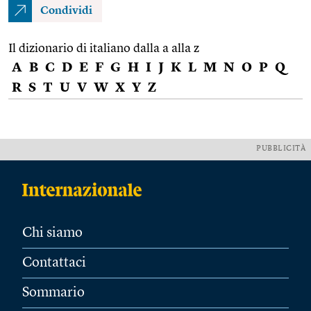
Condividi
Il dizionario di italiano dalla a alla z
A
B
C
D
E
F
G
H
I
J
K
L
M
N
O
P
Q
R
S
T
U
V
W
X
Y
Z
PUBBLICITÀ
Chi siamo
Contattaci
Sommario