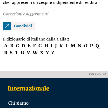
che rappresenti un cespite indipendente di reddito
Correzioni e suggerimenti
Condividi
Il dizionario di italiano dalla a alla z
A
B
C
D
E
F
G
H
I
J
K
L
M
N
O
P
Q
R
S
T
U
V
W
X
Y
Z
PUBBLICITÀ
Chi siamo