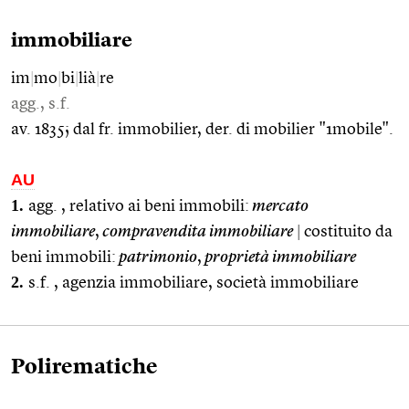
immobiliare
im
|
mo
|
bi
|
lià
|
re
agg., s.f.
av. 1835; dal fr. immobilier, der. di mobilier "1mobile".
AU
1.
agg. , relativo ai beni immobili:
mercato
immobiliare
,
compravendita immobiliare
|
costituito da
beni immobili:
patrimonio
,
proprietà immobiliare
2.
s.f. , agenzia immobiliare, società immobiliare
Polirematiche