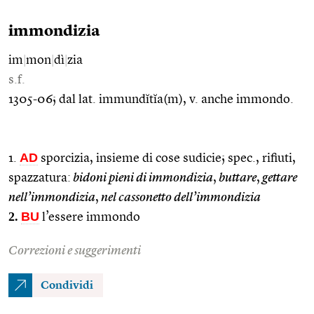
immondizia
im
|
mon
|
dì
|
zia
s.f.
1305-06; dal lat. immundĭtĭa(m), v. anche immondo.
AD
1.
sporcizia, insieme di cose sudicie; spec., rifiuti,
spazzatura:
bidoni pieni di immondizia
,
buttare
,
gettare
nell’immondizia
,
nel cassonetto dell’immondizia
2.
BU
l’essere immondo
Correzioni e suggerimenti
Condividi