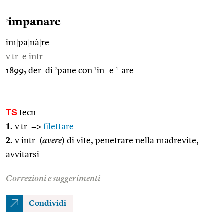
impanare
2
im
|
pa
|
nà
|
re
v.tr. e intr.
2
1
1
1899; der. di
pane con
in- e
-are.
TS
tecn.
1.
v.tr. =>
filettare
2.
v.intr. (
avere
) di vite, penetrare nella madrevite,
avvitarsi
Correzioni e suggerimenti
Condividi