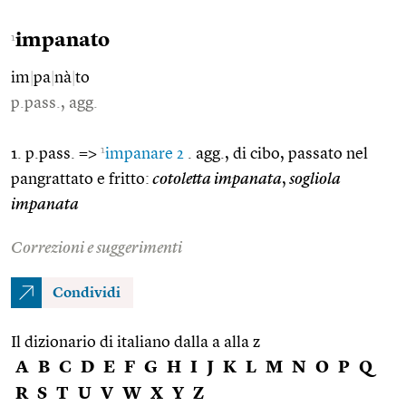
impanato
1
im
|
pa
|
nà
|
to
p.pass., agg.
1
1. p.pass. =>
impanare 2
. agg., di cibo, passato nel
pangrattato e fritto:
cotoletta impanata
,
sogliola
impanata
Correzioni e suggerimenti
Condividi
Il dizionario di italiano dalla a alla z
A
B
C
D
E
F
G
H
I
J
K
L
M
N
O
P
Q
R
S
T
U
V
W
X
Y
Z