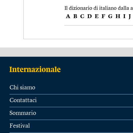
Il dizionario di italiano dalla a
A
B
C
D
E
F
G
H
I
J
Chi siamo
Contattaci
Sommario
Festival