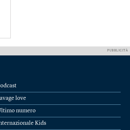
PUBBLICITÀ
odcast
avage love
ltimo numero
nternazionale Kids