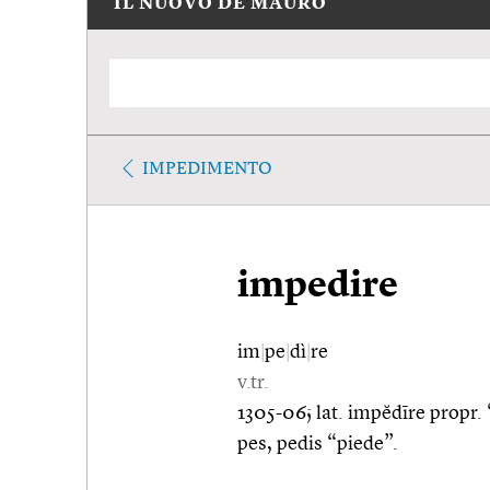
IL NUOVO DE MAURO
IMPEDIMENTO
impedire
im
|
pe
|
dì
|
re
v.tr.
1305-06; lat. impĕdīre propr. “
pes, pedis “piede”.