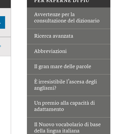
PER SAPERNE DI PIÙ
Avvertenze per la
consultazione del dizionario
A
Ricerca avanzata
Abbreviazioni
Il gran mare delle parole
È irresistibile l’ascesa degli
anglismi?
Un premio alla capacità di
adattamento
Il Nuovo vocabolario di base
della lingua italiana