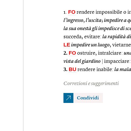
FO
1.
rendere impossibile o im
l’ingresso
,
l’uscita
;
impedire a q
la sua onestà gli impedisce di 
succeda, evitare:
la rapidità d
LE
impedire un luogo
, vietarne
2.
FO
ostruire, intralciare:
una
vista del giardino
|
impacciare:
3.
BU
rendere inabile:
la malat
Correzioni e suggerimenti
Condividi