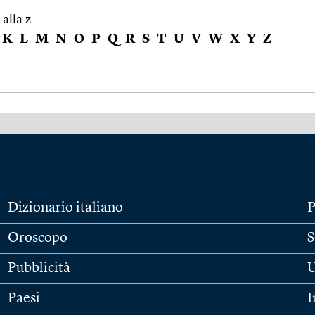
 alla z
K
L
M
N
O
P
Q
R
S
T
U
V
W
X
Y
Z
Dizionario italiano
P
Oroscopo
S
Pubblicità
U
Paesi
I