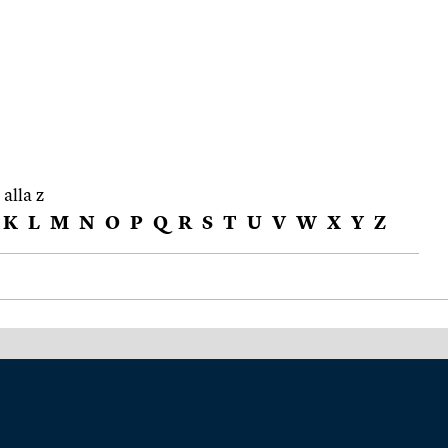
 alla z
K
L
M
N
O
P
Q
R
S
T
U
V
W
X
Y
Z