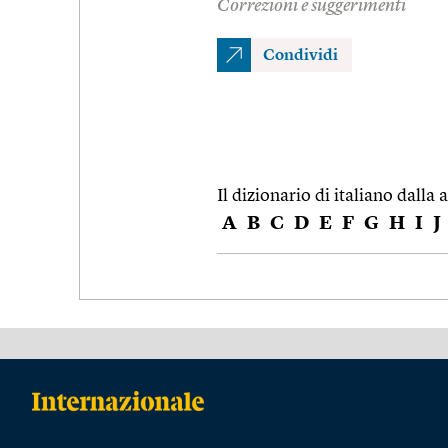
Correzioni e suggerimenti
Condividi
Il dizionario di italiano dalla a
A
B
C
D
E
F
G
H
I
J