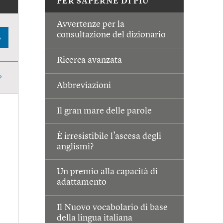
PER SAPERNE DI PIÙ
Avvertenze per la
consultazione del dizionario
A
Ricerca avanzata
Abbreviazioni
Il gran mare delle parole
È irresistibile l’ascesa degli
anglismi?
Un premio alla capacità di
adattamento
Il Nuovo vocabolario di base
della lingua italiana