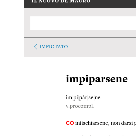
IL NUOVO DE MAURO
IMPIOTATO
impiparsene
im
|
pi
|
pàr
|
se
|
ne
v.procompl.
CO
infischiarsene, non darsi 