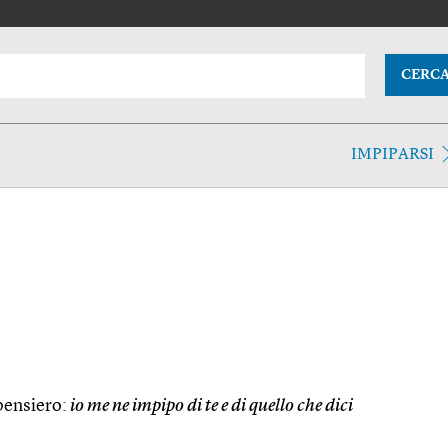
CERC
IMPIPARSI
pensiero:
io me ne impipo di te e di quello che dici