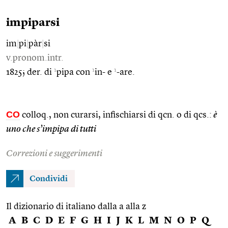
impiparsi
im
|
pi
|
pàr
|
si
v.pronom.intr.
1
1
1
1825; der. di
pipa con
in- e
-are.
CO
colloq., non curarsi, infischiarsi di qcn. o di qcs.:
è
uno che s’impipa di tutti
Correzioni e suggerimenti
Condividi
Il dizionario di italiano dalla a alla z
A
B
C
D
E
F
G
H
I
J
K
L
M
N
O
P
Q