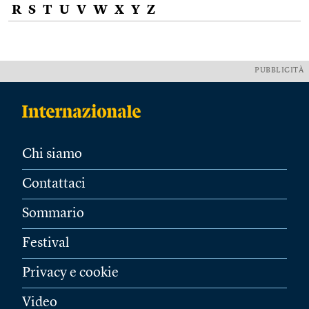
R
S
T
U
V
W
X
Y
Z
PUBBLICITÀ
Chi siamo
Contattaci
Sommario
Festival
Privacy e cookie
Video